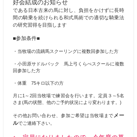
好会結成のお知らせ
である日本古来の馬に対し、負担をかけずに長時
間の騎乗を続けられる和式馬術での適切な騎乗法
の研究習得を目指します
■参加条件■
・当牧場の流鏑馬スクーリングに複数回参加した方
・小田原サドルバック 馬上弓くらべスクールに複数
回参加した方
・体重 75キロ以下の方
月に1～2回当牧場で練習会を行います。定員３～5名
さま(馬の状態、他のご予約状況により変わります。)
メー
その他お問い合わせ、参加ご希望は当牧場まで
ル
でご連絡下さい。