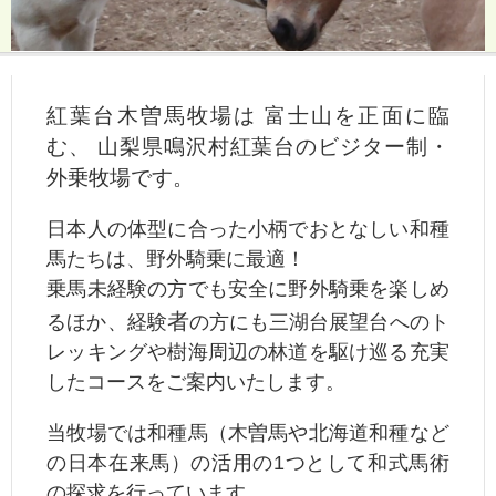
紅葉台木曽馬牧場は 富士山を正面に臨
む、 山梨県鳴沢村紅葉台のビジター制・
外乗牧場です。
日本人の体型に合った小柄でおとなしい和種
馬たちは、野外騎乗に最適！
乗馬未経験の方でも安全に野外騎乗を楽しめ
者
るほか、経験
の方にも三湖台展望台へのト
レッキングや樹海周辺の林道を駆け巡る充実
したコースをご案内いたします。
当牧場では和種馬（木曽馬や北海道和種など
の日本在来馬）の活用の1つとして和式馬術
の探求を行っています。